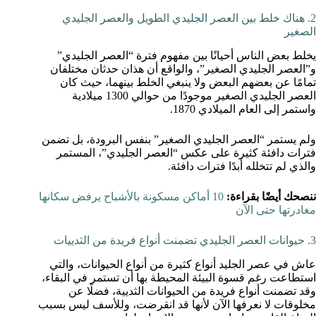
2. هناك خلط بين العصر الجليدي الطويل والعصر الجليدي
الصغير
يخلط بعض الناس أحيانًا بين مفهوم فترة “العصر الجليدي”
و”العصر الجليدي الصغير”، والواقع أن هذان حدثان مختلفان
تمامًا عن بعضهم البعض ولا ينبغي الخلط بينهما، حيث كان
العصر الجليدي الصغير موجودًا من حوالي 1300 ميلادية
واستمر إلى العام الميلادي 1870.
ولم يستمر “العصر الجليدي الصغير” بنفس البرودة، بل تضمن
فترات دافئة كثيرة على عكس “العصر الجليدي”، المستمر
والذي لم تتخلله أبدًا فترات دافئة.
ننصحك أيضًا بقراءة:
10 أماكن مسكونة بالأشباح يرفض سكانها
مغادرتها حتى الآن
3. حيوانات العصر الجليدي تضمنت أنواع فريدة من الثدييات
عاش في عصر الجليد أنواع كثيرة من أنواع الحيوانات، والتي
استطاعت رغم قسوة البيئة المحيطة بها أن تستمر في البقاء،
وقد تضمنت أنواع فريدة من الحيوانات الثديية، فضلًا عن
مخلوقات لا نعرفها الآن لأنها قد انقرضت، وللأسف ليس بسبب