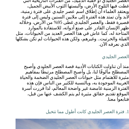
العصر الجليدي أو حقبة الدميك، من الفترات التاريخية التي
غطت فيها الثلوج الأرض، وألبستها الثوب الأبيض الجميل،
ويعتقد العلماء أن إطلاق اسم عصر جليدي على فترة زمنية،
لابد وأن تمتد هذه الفترة إلى ملايين السنين وليس إلى فترة
قصيرة فقط، والعصر الجليدي غطى 95% من الأرض، وخلاله
ظهر الإنسان القادر على صنع أدواته، للاستفادة بالموارد
المتاحة له، كما عاش في هذا العصر العديد من الحيوانات، مثل
الفيلة والخرتيت.. وغيرهم، ولكن هذه الحيوانات لم تكن بشكلها
الذي نعرفه الآن.
العصر الجليدي
منذ أن تناولت الكتابات الأدبية قصة العصر الجليدي وأصبح
المصطلح مألوفًا لنا، بل وأصبح المصطلح مرتبطًا بمفاهيم
مثيرة للاهتمام مثل حيوانات العصر الجليدي الضخمة والحياة
الغريبة الموجودة به، وبالنسبة للكثير من الناس فإن هذه
الفترة الزمنية غامضة غير واضحة المعالم، لذا قررت أسرة
الموقع تقديم حقائق مثيرة لم يتم الكشف عنها من قبل،
فتابعوا معنا.
1. فترة العصر الجليدي كانت أطول مما تتخيل