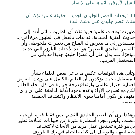
الفيل الأزرق وتأثيرها على الإنسان
10. توقعات العصر الجليدي الجديد – حقيقة علمية تؤكد أن
هناك عصر جليدي على وشك البدء
ظهرت توقعات علمية قوية تؤكد أن الظروف التي أدت إلى
حدوث الفترة الجليدية، قد بدأت بالفعل في الظهور مرة أخرى،
مستندين إلى ما يتعرض له المناخ من تغييرات ملحوظة، وأن
“العصر الجليدي الصغير” هو أحد الأحداث البارزة التي حدثت
مؤخرًا، مما يدل على أن عصرًا جليديًا جديدًا قد يأتي في
المستقبل القريب.
وتأتي هذه التوقعات عكس ما يدعي بعض العلماء بشأن
المستقبل، حيث يؤكدون أن العالم بالكامل على وشك التعرض
لعملية احترار عالمي وارتفاع درجة حرارة في كل أنحاء العالم،
لكن مع تضارب الآراء وعدم وجود الأدلة الدامغة على أي رأي
منهم، لن يكون أمامنا سوى الانتظار واكتشاف الحقيقة
بأنفسنا.
وهكذا نرى أن العصر الجليدي القديم ليس فقط فترة تاريخية
مضت، وليس مجرد أسطورة مثيرة عن حيوانات عملاقة تطير،
بل هو فترة تستحق عمل مزيد من الأبحاث لاكتشاف
خصائصها، والتوصل إلى كيفية الحياة في تلك الظروف