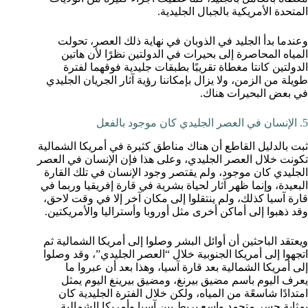
المتحدة الأمريكية بالجبال الجليدية.
وعندما بدأ الجليد في الذوبان في نهاية ذلك العصر، تحولت
المياه المحاصرة إلى بحيرات في الدولتين نظرًا لأن هاتين
الدولتين كانتا مغطاة تقريبًا بطبقات جليدية فوقهما لفترة
طويلة من الزمن، ولا يزال بإمكاننا رؤية آثار الجريان الجليدي
في بعض البحيرات هناك.
5. الإنسان في العصر الجليدي كان موجود بالفعل
ثبت بالدليل القاطع أن هناك مناطق كثيرة في أمريكا الشمالية
تكونت خلال العصر الجليدي، وعلى هذا فإن الإنسان في العصر
الجليدي كان موجود، ولم يقتصر وجود الإنسان في تلك القارة
البعيدة، وإنما ظهر آثار لحياة بشرية في قارة إفريقيا وربما في
قارة آسيا كذلك، ولم ينتقلوا إلى مكان آخر إلا في وقت لاحق،
وقد ذهبوا إلى أماكن أخرى مثل أوروبا وأستراليا والأمريكتين.
ويعتقد الباحثين أن أوائل البشر وصلوا إلى أمريكا الشمالية ثم
اتجهوا إلى أمريكا الجنوبية خلال “العصر الجليدي”، وقد وصلوا
إلى أمريكا الشمالية بعد قارة آسيا، وهذا بعد أن عبروا ما
يعرف اليوم باسم مضيق بيرنغ، ومضيق بيرينغ اليوم يمثل
امتدادًا شاسعًة من المياه، ولكن خلال الفترة الجليدية كان
بمثابة جسر متجمد واسع يربط بين آسيا وأمريكا الشمالية.