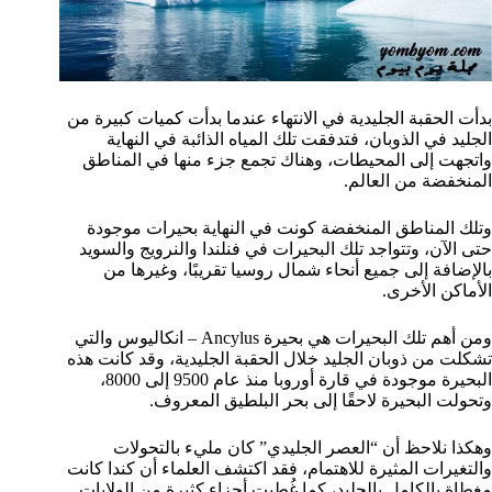
بدأت الحقبة الجليدية في الانتهاء عندما بدأت كميات كبيرة من
الجليد في الذوبان، فتدفقت تلك المياه الذائبة في النهاية
واتجهت إلى المحيطات، وهناك تجمع جزء منها في المناطق
المنخفضة من العالم.
وتلك المناطق المنخفضة كونت في النهاية بحيرات موجودة
حتى الآن، وتتواجد تلك البحيرات في فنلندا والنرويج والسويد
بالإضافة إلى جميع أنحاء شمال روسيا تقريبًا، وغيرها من
الأماكن الأخرى.
ومن أهم تلك البحيرات هي بحيرة Ancylus – انكاليوس والتي
تشكلت من ذوبان الجليد خلال الحقبة الجليدية، وقد كانت هذه
البحيرة موجودة في قارة أوروبا منذ عام 9500 إلى 8000،
وتحولت البحيرة لاحقًا إلى بحر البلطيق المعروف.
وهكذا نلاحظ أن “العصر الجليدي” كان مليء بالتحولات
والتغيرات المثيرة للاهتمام، فقد اكتشف العلماء أن كندا كانت
مغطاة بالكامل بالجليد، كما غُطيت أجزاء كثيرة من الولايات