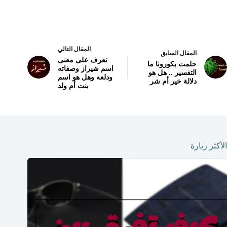
المقال التالي
المقال السابق
تعرف على معنى
حلمت بكورونا ما
اسم شيراز وصفاته
التفسير .. هل هو
ودلعه وهل هو اسم
دلالة خير أم شر
بنت أم ولد
الأكثر زيارة