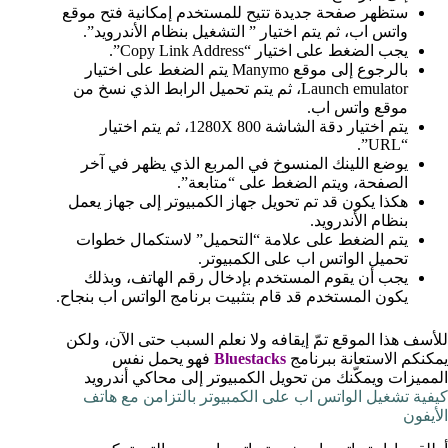
ستظهر صفحة جديدة تتيح للمستخدم إمكانية فتح موقع
واتس اب، ثم يتم اختيار ” التشغيل بنظام الأندرويد”.
يجب الضغط على اختيار “Copy Link Address”.
بالرجوع إلى موقع Manymo يتم الضغط على اختيار
Launch emulator، ثم يتم تحميل الرابط الذي نسخ من
موقع واتس اب.
يتم اختيار دقة الشاشة 1280X 800، ثم يتم اختيار
“URL”.
يوضع اللينك المنسوخ في المربع الذي يظهر في آخر
الصفحة، ويتم الضغط على “متابعة”.
هكذا يكون قد تم تحويل جهاز الكمبيوتر إلى جهاز يعمل
بنظام الأندرويد.
يتم الضغط على علامة “التحميل” لاستكمال خطوات
تحميل الواتس اب على الكمبيوتر.
يجب أن يقوم المستخدم بإدخال رقم الهاتف، وبذلك
يكون المستخدم قد قام بتثبيت برنامج الواتس اب بنجاح.
للأسف هذا الموقع تمّ إيقافه ولا نعلم السبب حتى الآن، ولكن
يمكنكم الاستعانة ببرنامج
Bluestacks
فهو يحمل نفس
المميزات ويمكّنك من تحويل الكمبيوتر إلى محاكي أندرويد
كيفية تشغيل الواتس اب على الكمبيوتر بالتزامن مع هاتف
الأيفون