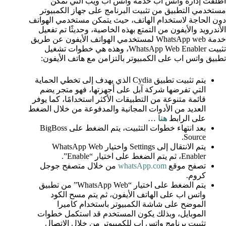
أطلقت إدارة واتس اب خدمة واتس اب ويب التي تمكن
مستخدمي التطبيق من تثبيت البرنامج على جهاز الكمبيوتر
دون الحاجة لاستخدام الهاتف، حيث يتمكن مستخدمي الهواتف
الأندرويد والأيفون من التمتع بهذه الخاصية، وحديثًا تم تفعيل
خدمة WhatsApp web لمستخدمي الهواتف الأيفون عن طريق
تثبيت WhatsApp Web Enabler، وهذه هي خطوات تشغيل
تطبيق واتس اب على الكمبيوتر بالتزامن مع هاتف الأيفون:
يتم تثبيت تطبيق Cydia الذي يهدف إلى تخطي الحماية
التي تفرضها شركة آبل على أجهزتها، فهو متجر يضم
قائمة متنوعة من التطبيقات الأكثر استخدامًا، كما يوفر
العديد من الأدوات المجانية والمدفوعة من خلال الضغط
على الرابط
هنا
…
بعد انتهاء خطوات التثبيت، يتم الضغط على BigBoss
Source.
يتم الانتقال إلى Settings واختيار WhatsApp Web
Enabler، ثم يتم الضغط على اختيار “Enable”.
تصفح موقع
whatsApp.com
من خلال متصفح جوجل
كروم.
يتم الضغط على اختيار “WhatsApp Web” من تطبيق
واتس اب على الهاتف الأيفون، ثم يتم مسح الكود
الموضح على شاشة الكمبيوتر باستخدام كاميرا
الموبايل، وبذلك يكون المستخدم قد استكمل خطوات
تثبيت برنامج واتس اب للكمبيوتر من خلال الاتصال