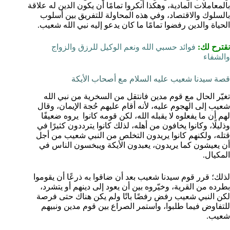
بالمعاملات المادية، وهكذا أنكروا تمامًا أن يكون الدين له علاقة
بالسلوك والاقتصاد، وفي هذه المحاولة للتفريق بين أسلوب
الحياة والدين رفضوا تمامًا ما كان يدعو إليه نبي الله شعيب.
نقترح لك:
فوائد حسبي الله ونعم الوكيل للرزق والزواج
والشفاء
قصة سيدنا شعيب عليه السلام مع أصحاب الأيكة
تغيّر الحال مع قوم مدين فانتقل من السخرية من نبي الله
شعيب إلى الهجوم عليه، لأنه أقام عليهم حُجة الإيمان، وقال
لهم أن ما يفعلوه لا يقبله الله، لكن قومه كانوا يروه ضعيفًا
وذليلًا، وكانوا يخافون من أهله، لذلك كانوا يترددون كثيرًا في
قتله، ولكنهم كانوا يريدون التخلص من النبي شعيب من أجل
أن يعيشون كما يريدون، يعبدون الأيكة ويبخسون الناس في
المكيال.
لذلك؛ قرر قوم سيدنا شعيب بعد أن ضاقوا به ذرعًا أن يقوموا
بطرده من القرية، وخيّروه بين أن يعود إلى دينهم أو يتشرد،
لكن النبي شعيب رفض رفضًا باتًا ولم يكن هناك حتى فرصة
للتفاوض فيما طلبوا، واستمر الصراع بين قوم مدين ونبيهم
شعيب.