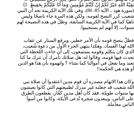
بَقِيَّةُ اللَّهِ خَيْرٌ لَكُمْ إِنْ كُنْتُمْ مُؤْمِنِينَ وَمَا أَنَا عَلَيْكُمْ بِحَفِيظٍ ۞
(سورة هود .. الآية 85- 86)، وفي تلك الآية الكريمة نجد أن النبي
شعيب كرر النصح لقومه، ولكن هذه المرة جاء ناصحًا وليس
ناهيًا كما في الآية الكريمة السابقة، وظلّ في هذه النصيحة لهم
سنوات، إلا أنهم لم يستجيبوا.
فظلّ ينصح قومه بأن الأمر خطير، ويرفع الستار عن عقاب
الله لهذا الفساد، وهكذا ينتهي الجزء الأول من دعوة شُعيب،
الذي كان يتكلم وقومه يستمعون، إلى أن جاءت اللحظة التي
تحدث فيها قومه، وقالوا له: هل صلاتك تأمرك أن تترك ما كنا
نعبد وما نفعل في أموالنا كما نشاء ؟ واتهموه بأن هذا هو الدين
أو هذه هي الحكمة!!
وكان هذا الاتهام مصدره أن قوم مدين اعتقدوا أن صلاة نبي
الله شعيب قد جعلته غير مدرك لطبيعتهم التي كانوا يعيشون
بها سنوات طويلة، فقد كان أهل مدين كفّار، يقطعون الطرق
على الناس، ويبعدون شجرة تُدعى الأيكة، وكانوا من أسوأ
الناس معاملة.