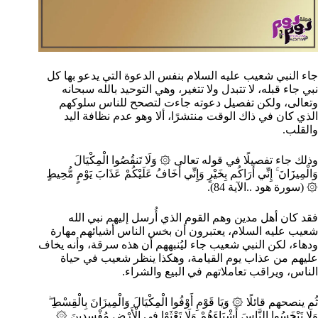
جاء النبي شعيب عليه السلام بنفس الدعوة التي يدعو بها كل
نبي جاء قبله، لا تتبدل ولا تتغير، وهي التوحيد بالله سبحانه
وتعالى، ولكن تفصيل دعوته جاءت لتصحح للناس سلوكهم
الذي كان في ذاك الوقت منتشرًا، ألا وهو عدم نظافة اليد
والقلب.
وذلك جاء تفصيلًا في قوله تعالى ۞ وَلَا تَنقُصُوا الْمِكْيَالَ
وَالْمِيزَانَ ۚ إِنِّي أَرَاكُم بِخَيْرٍ وَإِنِّي أَخَافُ عَلَيْكُمْ عَذَابَ يَوْمٍ مُّحِيطٍ
۞ (سورة هود ..الآية 84).
فقد كان أهل مدين وهم القوم الذي أُرسل إليهم نبي الله
شعيب عليه السلام، يعتبرون أن بخس الناس أشيائهم مهارة
ودهاء، لكن النبي شعيب جاء ليُنبههم أن هذه سرقة، وأنه يخاف
عليهم من عذاب يوم القيامة، وهكذا ينظر شعيب في حياة
الناس، ويراقب تعاملاتهم في البيع والشراء.
ثُم ينصحهم قائلًا ۞ وَيَا قَوْمِ أَوْفُوا الْمِكْيَالَ وَالْمِيزَانَ بِالْقِسْطِ ۖ
وَلَا تَبْخَسُوا النَّاسَ أَشْيَاءَهُمْ وَلَا تَعْثَوْا فِي الْأَرْضِ مُفْسِدِينَ ۞