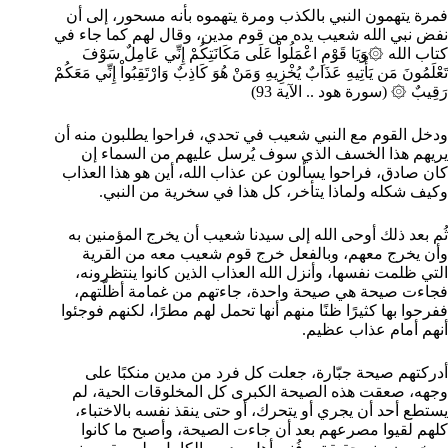
فمرة يتهمون النبي بالكذب ومرة يتهموه بأنه مسحور، إلى أن
نفض نبي الله شعيب يده من قوم مدين، وقال لهم كما جاء في
كتاب الله ۞وَيَا قَوْمِ اعْمَلُواْ عَلَى مَكَانَتِكُمْ إِنِّي عَامِلٌ سَوْفَ
تَعْلَمُونَ مَن يَأْتِيهِ عَذَابٌ يُخْزِيهِ وَمَنْ هُوَ كَاذِبٌ وَارْتَقِبُواْ إِنِّي مَعَكُمْ
رَقِيبٌ ۞ (سورة هود .. الآية 93)
ودخل القوم مع النبي شعيب في تحدي، فراحوا يطلبون منه أن
يريهم هذا الخسف الذي سوف يُرسل عليهم من السماء إن
كان صادق، فراحوا يسألون عن عذاب الله، أين هو هذا العذاب
وكيف شكله ولماذا يتأخر، كل هذا في سخرية من النبي.
ثُم بعد ذلك أوحى الله إلى سيدنا شعيب أن يخرج المؤمنين به
وأن يخرج معهم، وبالفعل خرج قوم شعيب معه من القرية
التي ظلمت نفسها، وأنزل الله العذاب الذين كانوا ينتظرونه،
فجاءت صيحة هي صيحة واحدة، جاءتهم من غمامة أظلّتهم،
ففرحوا بها كثيرًا ظنًا منهم أنها تحمل لهم مطرًا، لكنهم فوجئوا
أنهم أمام عذاب عظيم.
أدركتهم صيحة جبّارة، جعلت كل فرد من مدين منكبًا على
وجهه، صعقت هذه الصيحة الكبرى كل المخلوقات الحية، لم
يستطع أحد أن يجري أو يتحرك، أو حتى ينقذ نفسه بالاختباء،
كلهم لقيوا مصرعهم بعد أن جاءت الصيحة، وأصبح ما كانوا