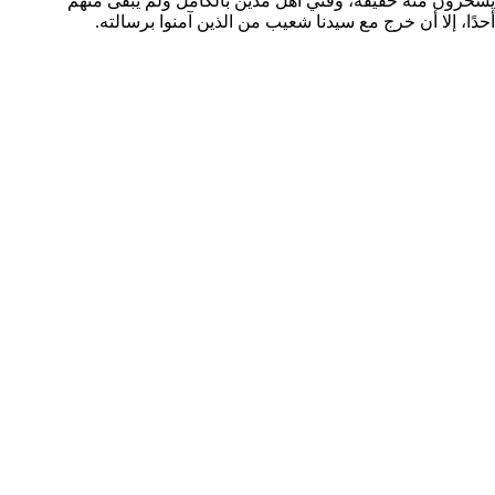
يسخرون منه حقيقة، وفُني أهل مدين بالكامل ولم يبقى منهم
أحدًا، إلا أن خرج مع سيدنا شعيب من الذين آمنوا برسالته.