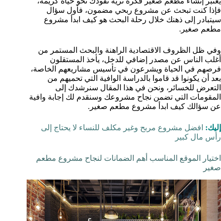
يعتبر إنشاء مطعم صغير فكرة ثرية تقودك نحو حياة كريمة،
فإذا كنت تبحث عن مشروع ربحي مضمون، فأول سؤال
سيتبادر إلى ذهنك خلال رحلة البحث هو كيف ابدأ مشروع
مطعم صغير.
وفي ظل الظروف الاقتصادية الراهنة والبحث المستمر من
أغلب الناس عن مصدر إضافي للدخل، يأخذ المستقلون
فرصهم في الحياة ويشرعون في تأسيس مشاريعهم الخاصة،
بعد أن يكونوا قد قاموا بالدراسة الوافية التي تحميهم من
التعرض للخسائر، ونحن في هذا المقال سنرشدك إلى
المقومات التي تضمن نجاح مشروعك وسنقدم لك إجابة وافية
عن سؤالك كيف ابدأ مشروع مطعم صغير.
إليك:
افضل مشروع مربح وغير مكلف للنساء لا يحتاج إلى
رأس مال كبير
اختيار الموقع المناسب أهم الضمانات لنجاح مشروع مطعم
صغير