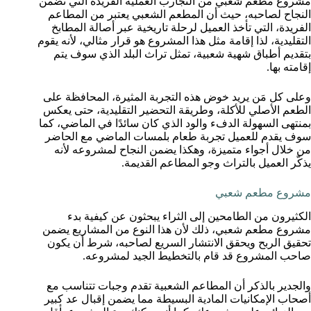
مشروع مطعم شعبي من التجارب العملية الفريدة التي تضمن
النجاح لصاحبه، حيث أن المطعم الشعبي يعتبر من المطاعم
الفريدة، التي تأخذ العميل لرحلة تاريخية عبر أصالة المطابخ
التقليدية، لذا إقامة مثل هذا المشروع هو قرار مثالي، لأنه يقوم
بتقديم أطباق شهية شعبية، تمثل تراث البلد الذي سوف يتم
إقامته بها.
وعلى كل مَن يريد خوض هذه التجربة المثيرة، المحافظة على
الطعم الأصلي للأكلة، وطريقة التحضير التقليدية، حتى يعكس
بمنتهى السهولة الدفء والود الذي كان سائدًا في الماضي، كما
سوف يقدم للعميل تجربة طعام بلمسات الماضي مع الحاضر
من خلال أجواء متميزة، وهكذا يضمن النجاح لمشروعه لأنه
يذكّر العميل بالتراث وجو المطاعم القديمة.
مشروع مطعم شعبي
الكثيرون من الطامحين إلى الثراء يبحثون عن كيفية بدء
مشروع مطعم شعبي، ذلك لأن هذا النوع من المشاريع يضمن
تحقيق الربح ويحقق الانتشار السريع لصاحبه، شرط أن يكون
صاحب المشروع قد قام بالتخطيط الجيد لمشروعه.
والجدير بالذكر أن المطاعم الشعبية تقدم وجبات تتناسب مع
أصحاب الإمكانيات المادية البسيطة مما يضمن إقبال عد كبير