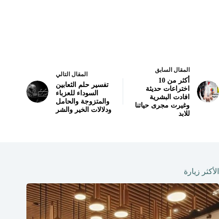
المقال السابق
المقال التالي
أكثر من 10
تفسير حلم الثعابين
اختراعات حديثة
السوداء للعزباء
افادت البشرية
والمتزوجة والحامل
وغيرت مجرى حياتنا
ودلالات الخير والشر
للابد
الأكثر زيارة