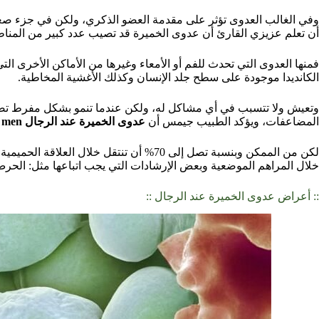
وفي الغالب العدوى تؤثر على مقدمة العضو الذكري، ولكن في جزء صغير 
أن تعلم عزيزي القارئ أن عدوى الخميرة قد تصيب عدد كبير من المن
فمنها العدوى التي تحدث للفم أو الأمعاء وغيرها من الأماكن الأخرى ال
الكانديدا موجودة على سطح جلد الإنسان وكذلك الأغشية المخاطية.
وتعيش ولا تتسبب في أي مشاكل له، ولكن عندما تنمو بشكل مفرط تصاب 
المضاعفات، ويؤكد الطبيب جيمس أن
عدوى الخميرة عند الرجال yeast infection in men
لكن من الممكن وبنسبة تصل إلى 70% أن تنتقل خل
خلال المراهم الموضعية وبعض الإرشادات التي يجب اتباعها مثل: الحر
:: أعراض عدوى الخميرة عند الرجال ::