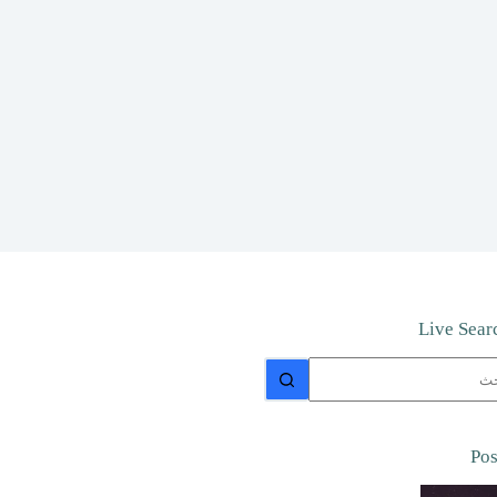
Live Sear
جد
ئج
Pos