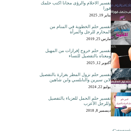
تفسير الاحلام والرؤى مجانا اكتب حلمك
فورا
يناير 19, 2025
تفسير حلم الخطوبة في المنام من
المحارم للرجل والمرأة
مارس 25, 2019
تفسير حلم خروج إفرازات من المهبل
ومعناه بالتفصيل للنساء
أكتوبر 12, 2025
تفسير حلم نزول المطر بغزارة بالتفصيل
لابن سيرين والنابلسي وابن شاهين
يوليو 22, 2024
تفسير حلم الحمل للعزباء بالتفصيل
وللرجل الأعزب
ديسمبر 8, 2018
Categori