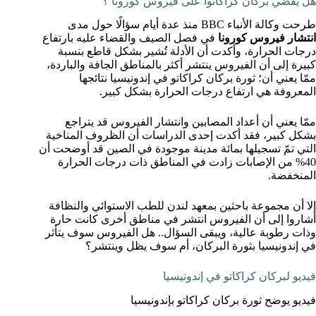
هل يقضي بركان كراكاتوا على فيروس كورونا ؟
طرحت وكالة الأنباء BBC منذ عدة أيام سؤالًا حول مدى
انتشار فيروس كورونا
في فصل الصيف والقضاء عليه بارتفاع
درجات الحرارة، وأكدت أن الأدلة تُشير بشكل قاطع بنسبة
كبيرة إلى أن الفيروس ينتشر أكثر بالمناطق الجافة والباردة،
ممّا يعني أن؛ ثورة بركان كراكاتو في إندونيسيا نتائجها
المعروفة هي ارتفاع درجات الحرارة بشكل كبير.
ممّا يعني أن أعداد المصابين وانتشار الفيروس قد يتراجع
بشكل كبير، فقد أكدت إحدى الدراسات أن الظروف المناخية
التي تمّ تسجيلها بمائة مدينة موجودة في الصين قد أوضحت أن
40% من الإصابات زادت في المناطق ذات درجات الحرارة
المنخفضة.
إلا أن مجموعة باحثين بمعهد لندن للطب الاستوائي والنظافة
أشاروا إلى أن الفيروس انتشر في مناطق أخرى كانت حارة
وذات رطوبة عالية، ويبقى السؤال.. هل الفيروس سوف يتأثر
في إندونيسيا بثورة البركان، أم سوف يظل وينتشر؟
فيديو لبركان كراكاتو في إندونيسيا
فيديو يوضح ثورة بركان كراكاتو بإندونيسيا