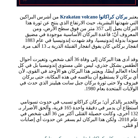
يعتبر
بركان كراكاتوا
Krakatau volcano
من أشرس البراكين
التي شهدتها البشرية، حيث الارتفاع الذي ينتج عن ثورة هذا
البركان يصل إلى 357 متر من فوق سطح الأرض، ومن
المعروف أنّ؛ قاعدة البركان الأساسية موجودة في مضيق
سوندا بدولة إندونيسيا، وقد شهدت إندونيسيا في عام 1883
انفجار بركاني كان يفوق انفجار القنبلة الذرية بـ 13 ألف مرة.
وقد أدى هذا البركان إلى وفاة 36 ألف شخص، وتغيرت أحوال
الطقس بشكل جذري، ليس على مستوى إندونيسيا بل في كل
أنحاء العالم أيضًا، ويعتبر هذا البركان هو الأوحد في القوى، لأن
أي بركان لا يستطيع أن ينافسه في هذه المكانة، حتى بركان
فيزوف ولا حتى ثورة بركان جبل سانت هيلينز الذي حدث في
الولايات المتحدة بعام 1980.
والجدير بالذكر أن؛ بركان كراكاتو تسبب في حدوث تسونامي
استطاع أن يدمر في دقيقة واحدة 165 قرية، وألحق الأضرار بـ
132 أخرى، وكانت حصيلة القتلى أكثر من 36 ألف شخص في
عام 2018، ولكن هذا البركان لم يسفر عن حدوث أي إصابات
أو قتلى.