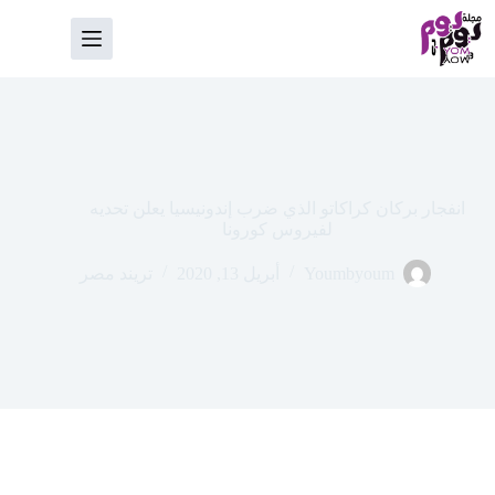
لتجاوز
لى
لمحتوى
انفجار بركان كراكاتو الذي ضرب إندونيسيا يعلن تحديه
لفيروس كورونا
Youmbyoum
أبريل 13, 2020
تريند مصر