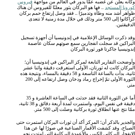
وكأنه يعلن عن غضبه عمّا يدور في العالم من مواجهة
فيروس
كورونا المستجد
.. فها هو البركان يثور معلنًا للفيروس أن هناك
ظواهر أشد منه وطأة وتدميرًا .. فقد وصل إرتفاع حمم بركان
كراكاتوا إلى 500 متر وذلك في خلال مدة زمنية لا تتعدى
الدقيقتين.
وقد ذكرت الوسائل الإعلامية في إندونيسيا أن أجهزة تسجيل
البراكين قد سجلت انفجارين سمع صوتهم سكان عاصمة
إندونيسيا جاكرتا فور ثورة البركان
وأوضحت التقارير التابعة لمركز البراكين في إندونيسيا أن؛
البركان كانت له ثورتان، الأولى استغرقت دقيقة واثنا عشر
ثانية، بدأت بالساعة التاسعة و 58 دقيقة بالمساء، ونتيجة هذه
الثورة الأولى تمّ إخراج رماد ودخان وصل ارتفاعه إلى 200
متر,
أما عن الثورة الثانية فقد حدثت في الساعة العاشرة و 35
دقيقة في نفس اليوم، واستمرت لمدة أربعة دقائق و 38 ثانية،
ممّا نتج عنها انطلاق ثورة بركانية وصلت إلى 500 متر.
والجدير بالذكر أن؛ المركز أكد أن ثورات البركان استمرت حتى
الصباح، وقد كشفت الأقمار الصناعية في صورًا لها عن هذا
الانفجار البركاني الكبير، والأعمدة البركانية التي امتدت نحو