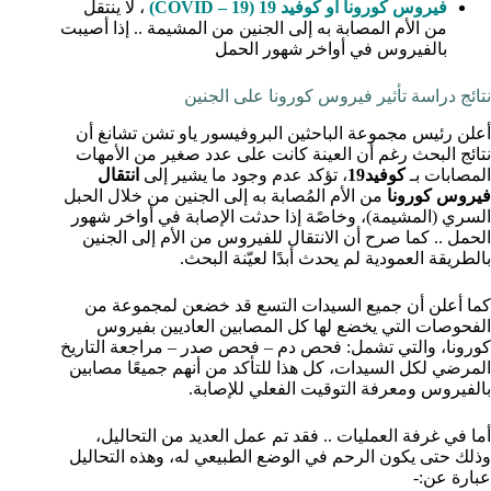
فيروس كورونا أو كوفيد 19 (COVID – 19)
، لا ينتقل
من الأم المصابة به إلى الجنين من المشيمة .. إذا أصيبت
بالفيروس في أواخر شهور الحمل
نتائج دراسة تأثير فيروس كورونا على الجنين
أعلن رئيس مجموعة الباحثين البروفيسور ياو تشن تشانغ أن
نتائج البحث رغم أن العينة كانت على عدد صغير من الأمهات
المصابات بـ
كوفيد19
، تؤكد عدم وجود ما يشير إلى
انتقال
فيروس كورونا
من الأم المُصابة به إلى الجنين من خلال الحبل
السري (المشيمة)، وخاصًة إذا حدثت الإصابة في أواخر شهور
الحمل .. كما صرح أن الانتقال للفيروس من الأم إلى الجنين
بالطريقة العمودية لم يحدث أبدًا لعيّنة البحث.
كما أعلن أن جميع السيدات التسع قد خضعن لمجموعة من
الفحوصات التي يخضع لها كل المصابين العاديين بفيروس
كورونا، والتي تشمل: فحص دم – فحص صدر – مراجعة التاريخ
المرضي لكل السيدات، كل هذا للتأكد من أنهم جميعًا مصابين
بالفيروس ومعرفة التوقيت الفعلي للإصابة.
أما في غرفة العمليات .. فقد تم عمل العديد من التحاليل،
وذلك حتى يكون الرحم في الوضع الطبيعي له، وهذه التحاليل
عبارة عن:-