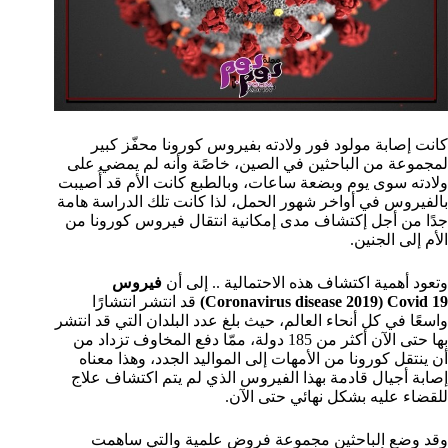
كانت إصابة مولود فور ولادته بفيروس كورونا محفّز كبير
لمجموعة من الباحثين في الصين، خاصًة وأنه لم يمضي على
ولادته سوى يوم وبضعة ساعات، وبالطبع كانت الأم قد أُصيبت
بالفيروس في أواخر شهور الحمل، لذا كانت تلك الدراسة هامة
جدًا من أجل إكتشاف مدى إمكانية انتقال فيروس كورونا من
الأم إلى الجنين.
وتعود أهمية اكتشاف هذه الاحتمالية .. إلى أن
فيروس
Coronavirus disease 2019) Covid 19)
قد انتشر انتشارًا
واسعًا في كل أنحاء العالم، حيث بلغ عدد البلدان التي قد انتشر
بها حتى الآن أكثر من 185 دولة، ممّا دفع المخاوف تزداد من
أن ينتقل كورونا من الأمهات إلى المواليد الجدد، وهذا معناه
إصابة أجيال قادمة بهذا الفيروس الذي لم يتم اكتشاف علاج
للقضاء عليه بشكل نهائي حتى الآن.
وقد وضع الباحثين مجموعة فروض علمية والتي ساهمت