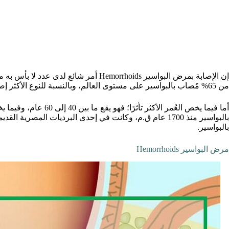
إن الإصابة بمرض البواسير Hemorrhoids أمر
من 65% مُصاب بالبواسير على مستوى العالم، وبالنسبة للنوع الأكثر إصابة فهناك تساوي بين الذكور والإناث.
أما فيما يخص العُمر الأكث
بالبواسير منذ 1700 عام ق.م، وكانت في إحدى البرديات المص
بالبواسير.
مرض البواسير Hemorrhoids