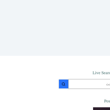
Live Sear
جد
ئج
Pos