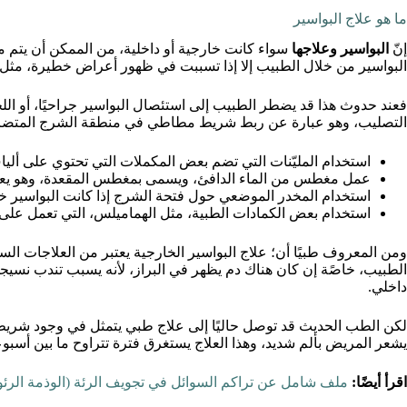
ما هو علاج البواسير
إنّ
البواسير وعلاجها
سواء كانت خارجية أو داخلية، من الممكن أن يتم 
البواسير من خلال الطبيب إلا إذا تسببت في ظهور أعراض خطيرة، مثل
فعند حدوث هذا قد يضطر الطبيب إلى استئصال البواسير جراحيًا، أو ا
التصليب، وهو عبارة عن ربط شريط مطاطي في منطقة الشرج المتضررة،
استخدام المليّنات التي تضم بعض المكملات التي تحتوي على ألياف
عمل مغطس من الماء الدافئ، ويسمى بمغطس المقعدة، وهو يعم
استخدام المخدر الموضعي حول فتحة الشرج إذا كانت البواسير خ
استخدام بعض الكمادات الطبية، مثل الهماميلس، التي تعمل على 
ومن المعروف طبيًا أن؛ علاج البواسير الخارجية يعتبر من العلاجات السهل
الطبيب، خاصًة إن كان هناك دم يظهر في البراز، لأنه يسبب تندب نسيج
داخلي.
لكن الطب الحديث قد توصل حاليًا إلى علاج طبي يتمثل في وجود شريط 
يشعر المريض بألم شديد، وهذا العلاج يستغرق فترة تتراوح ما بين أسبوعي
اقرأ أيضًا:
ملف شامل عن تراكم السوائل في تجويف الرئة (الوذمة الرئو