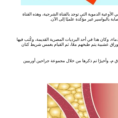
لأوعية الدموية التي توجد بالقناة الشرجية، وهذه القناة
بة بالبواسير غير مؤكدة علميًا إلى الآن.
ء، وكان هذا في أحد البرديات المصرية القديمة، وكُتب فيها
اق عشبية يتم طبخهم معًا، ثم القيام بغمس شريط كتان
ما تم ذكر البواسير وطريقة علاجها في كتابات أبو قيراط في عام 460 ق م، وأخيرًا تم ذكرها من خلال مجموعة جراحين أوربيين