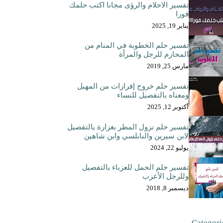
تفسير الاحلام والرؤى مجانا اكتب حلمك
فورا
يناير 19, 2025
تفسير حلم الخطوبة في المنام من
المحارم للرجل والمرأة
مارس 25, 2019
تفسير حلم خروج إفرازات من المهبل
ومعناه بالتفصيل للنساء
أكتوبر 12, 2025
تفسير حلم نزول المطر بغزارة بالتفصيل
لابن سيرين والنابلسي وابن شاهين
يوليو 22, 2024
تفسير حلم الحمل للعزباء بالتفصيل
وللرجل الأعزب
ديسمبر 8, 2018
Categori