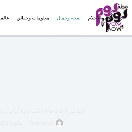
لتجاوز
لى
لمحتوى
تفسير الأحلام
صحة وجمال
معلومات وحقائق
عالم 
البواسير Hemorrhoids الأسباب والأعراض والتشخيص وكيفية العلاج
Youmbyoum
يوليو 1, 2020