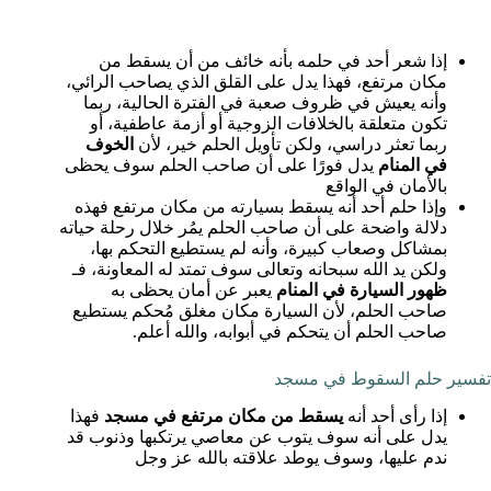
إذا شعر أحد في حلمه بأنه خائف من أن يسقط من
مكان مرتفع، فهذا يدل على القلق الذي يصاحب الرائي،
وأنه يعيش في ظروف صعبة في الفترة الحالية، ربما
تكون متعلقة بالخلافات الزوجية أو أزمة عاطفية، أو
ربما تعثر دراسي، ولكن تأويل الحلم خير، لأن
الخوف
في المنام
يدل فورًا على أن صاحب الحلم سوف يحظى
بالأمان في الواقع
وإذا حلم أحد أنه يسقط بسيارته من مكان مرتفع فهذه
دلالة واضحة على أن صاحب الحلم يمُر خلال رحلة حياته
بمشاكل وصعاب كبيرة، وأنه لم يستطيع التحكم بها،
ولكن يد الله سبحانه وتعالى سوف تمتد له المعاونة، فـ
ظهور السيارة في المنام
يعبر عن أمان يحظى به
صاحب الحلم، لأن السيارة مكان مغلق مُحكم يستطيع
صاحب الحلم أن يتحكم في أبوابه، والله أعلم.
تفسير حلم السقوط في مسجد
إذا رأى أحد أنه
يسقط من مكان مرتفع في مسجد
فهذا
يدل على أنه سوف يتوب عن معاصي يرتكبها وذنوب قد
ندم عليها، وسوف يوطد علاقته بالله عز وجل