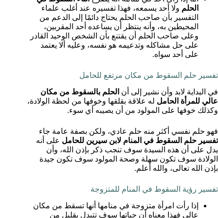
الحلم
ولا أحد يسمعه، فهذا تفسيره عند أغلب علماء
التفسير بأن صاحب الحلم يحتاج دائمًا إلى الدعم من
المحيطين به، وأنه ينتظر أن يساعده أحد المقربين،
وعلى صاحب الحلم أن يقتنع بأن الشخص الوحيد القادر
على حل مشاكله وتدعيمه هو نفسه، وعليه ألا يعتمد
على أحد سواه.
تفسير حلم السقوط من مكان مرتفع للحامل
في البداية لابد وأن نشير إلى أن
الحلم بالسقوط من مكان
عالي للمرأة الحامل
له علاقة بقلقها وخوفها من لحظة الولادة،
وكذلك خوفها على المولود من أن يصيبه أي سوء.
فهو حلم نفسي أكثر منه حلم عادي، ولكن بصفة عامة جاء
تفسير حلم السقوط في المنام لابن سيرين للحامل
على أنه
يدل على أن هذه السيدة سوف تنجب ذكر بإذن الله، وأن
الولادة سوف تكون سهلة وصحة المولود سوف تكون جيدة
بإذن الله تعالى، والله أعلم.
تفسير رؤية السقوط في المنام للمتزوجة
إذا رأت امرأة متزوجة في منامها أنها تسقط من مكان
عالي فهذا معناه أن حياتها سوف تتبدل بقليل من