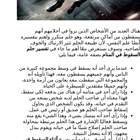
هناك العديد من الأشخاص الذين يروا في أحلامهم أنهم
يسقطون من أماكن مرتفعة، وهو حلم متكرر واهتم بتفسيره
أيضًا علم النفس، لأن طبيعة الحلم تثير الارتباك والخوف
لصاحبه، وسوف نستعرض معًا أهم ما جاء في
تفسير حلم
السقوط في المنام
بصفة عامة، فيما يلي:
عندما يرى أحد أنه يسقط في وسط مجموعة كبيرة من
الناس وأنهم جميعهم يسقطون معه، فهذا تأويله أنه
والمجموعة التي سقطت معه يعانون من أزمة واحدة،
وأنهم جميعًا مفتقدين للسيطرة على الحياة.
وإذا رأى أحد في منامه أن هناك من يدفعه لكي سقط،
فهذا معناه أن صاحب الحلم لديه شخص يمنعه من
التقدم في حياته، وقد يكون الشخص الذي يحاول
إسقاط صاحب الحلم هو صديق أو رئيس في عمل.
وإذا رأى أحد أنه يمسك بشيء، وهذا الشيء يقع منه
ويسقط فغالبًا الإشارة في هذا الحلم مرتبطة بمحاولة
صاحب الحلم إصلاح شيئًا ما في حياته ويقوم ببذل
مجهود، إلا أنه يتعجل النتيجة.
أما إذا رأى أحد في منامه أنه يصرخ
أثناء السقوط في