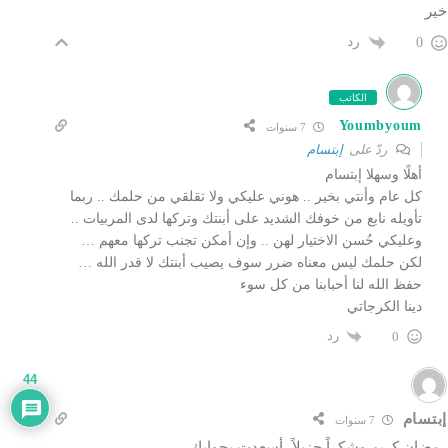
خير
رد
0
الكاتب
Youmbyoum
7 سنوات
ردّ على
إبتسام
أهلًا وسهلا إبتسام
كل عام وأنتي بخير .. هوني عليكي ولا تقلقي من حلمك .. ربما
تأويله نابع من خوفك الشديد على أبنتك وتركها لدى المربيات ..
وعليكي حُسن الاختيار لهن .. وإن أمكن تجنب تركها معهم …
لكن حلمك ليس معناه ضرر سوف يصيب أبنتك لا قدر الله …
حفظ الله لنا أحبابنا من كل سوء
دينا الكرجاتي
رد
0
44
إبتسام
7 سنوات
رمضان كريم وشكراً جزيلاً، أسعدت بجوابكِ