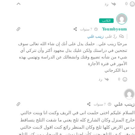
رد
0
الكاتب
Youmbyoum
7 سنوات
ردّ على
زينب علي
مرحبًا زينب علي.. حلمك يدل على أنك إن شاء الله تعالى سوف
تنجحين في دراستك ولكن عليك بذل مجهود أكثر وأن تتركي أي
شيء من شأنه تضييع وقتك وانشغالك عن الدراسة وتهتمي بهذه
الأمور في فترة الأجازة
دينا الكرجاتي
رد
0
زينب علي
7 سنوات
السلام عليكم اختى حلمت انى في الريف وكنت انا وبنت خالتي
خارج المنزل وكان الشارع كله ثلج يعني ما شفت الثلج يتساقط
ب س الارض كلها ثلج وكان المنظر رائع كنت اقول لابنت خالتي
شوفي كيف الثلج يجنن كأن احنا نمشي ع السحاب من كثر الثلج