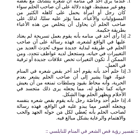
عندما يرى أحد في منامه أن شعره يتشابك مع بعضه
وهو غير ممشط، فهذه دلالة على أن صاحب الحلم سواء
كان رجل أو امرأة يحمل على كاهله الكثير من
المسؤوليات والأعباء، مما يؤثر عليه سلبًا، لذلك على
صاحب الحلم أن يحاول أن يتخلص من هذه الأعباء
بطريقة حكيمة.
إذا رأى أحد في منامه بأنه يقوم بعمل تسريحة لم يعتاد
عليها في الواقع لشعره، فهذه رسالة على أن صاحب
الحلم في طريقه لبداية جديدة سوف تُحدِث العديد من
التغييرات في حياته، وستجعل لديه عواطف تتجدد، ومن
الممكن أ، تكون التغيرات تخص علاقات جديدة أو ترقية
في العمل.
إذا حلم أحد بأنه يقوم أحد آخر بقص شعره في المنام
عنوةً، فهذا يشير إلى أن صاحب الحلم يشعر بعدم
الحرية، وأنه محاط بقيود وسلطات تمنعه من أن يعيش
حياته كما تحلو له، مما يجعله يرى ذلك متجسد في
الأحلام ويظهر الحلم بهذا الشكل.
إذا حلم أحد وخاصًة رجل بأنه يقوم بقص شعره بنفسه
ويجعله أقصر مما يبدو عليه في الواقع، فهذه رسالة
لصاحب الحلم بأنه يُعطي لكل مَن حوله الجهد والحب
والاهتمام والرعاية بشكل مبالغ فيه.
:: تفسير رؤية قص الشعر في المنام للنابلسي ::