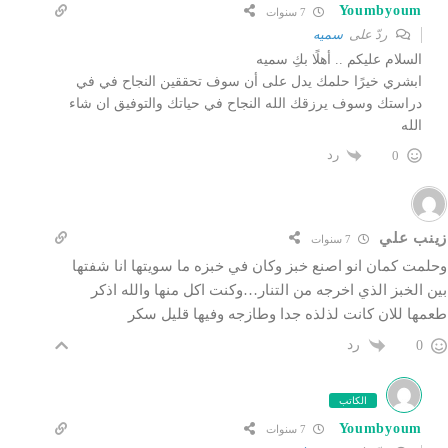
Youmbyoum
7 سنوات
ردّ على
سميه
السلام عليكم .. أهلًا بكِ سميه
ابشري خيرًا حلمك يدل على أن سوف تحققين النجاح في في
دراستك وسوف يرزقك الله النجاح في حياتك والتوفيق ان شاء
الله
رد
0
زينب علي
7 سنوات
وحلمت كمان انو اصنع خبز وكان في خبزه ما سويتها انا شفتها
بين الخبز الذي اخرجه من التنار…وكنت اكل منها والله اذكر
طعمها للان كانت لذلذه جدا وطازجه وفيها قليل سكر
رد
0
الكاتب
Youmbyoum
7 سنوات