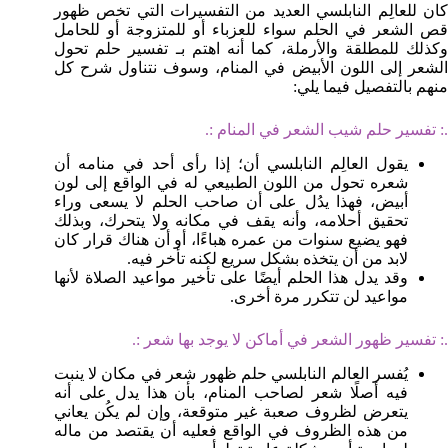
كان للعالِم النابلسي العديد من التفسيرات التي تخص ظهور
قص الشعر في الحلم سواء للعزباء أو للمتزوجة أو للحامل
وكذلك للمطلقة والأرملة، كما أنه اهتم بـ تفسير حلم تحول
الشعر إلى اللون الأبيض في المنام، وسوف نتناول شرح كل
منهم بالتفصيل فيما يلي:
.: تفسير حلم شيب الشعر في المنام :.
يقول العالِم النابلسي أن؛ إذا رأى أحد في منامه أن
شعره تحول من اللون الطبيعي له في الواقع إلى لون
أبيض، فهذا يدُل على أن صاحب الحلم لا يسعى وراء
تحقيق أحلامه، وأنه يقف في مكانه ولا يتحرك، وبذلك
فهو يضيع سنوات من عمره هباءًا، أو أن هناك قرار كان
لابد من أن يتخذه بشكل سريع لكنه تأخر فيه.
وقد يدل هذا الحلم أيضًا على تأخير مواعيد الصلاة لأنها
مواعيد لن تتكرر مرة أخرى.
.: تفسير ظهور الشعر في أماكن لا يوجد بها شعر :.
يُفسر العالم النابلسي حلم ظهور شعر في مكان لا ينبت
فيه أصلًا شعر لصاحب المنام، بأن هذا يدل على أنه
يتعرض لظروف صعبة غير متوقعة، وإن لم يكُن يعاني
من هذه الظروف في الواقع فعليه أن يقتصد من ماله