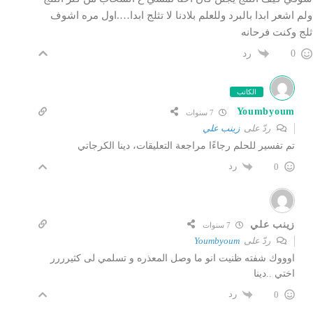
ولم اشعر ابدا بالبرد وللعلم بلادنا لا تثلج ابدا….اول مره اشوف
ثلج وكنت فرحانه
رد
0
الكاتب
Youmbyoum
7 سنوات
ردّ على
زينب علي
تم تفسير للحلم رجاءًا مراجعة التعليقات، دينا الكرجاتي
رد
0
زينب علي
7 سنوات
ردّ على
Youmbyoum
اوووك شفته ظنيت انو ما وصل المعذره و تسلمي لى كثيرررر
اختي ..دينا
رد
0