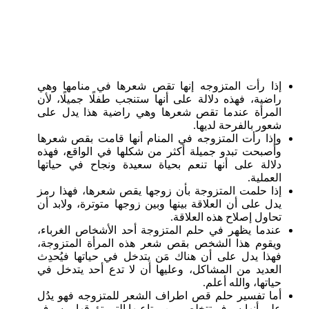
إذا رأت المتزوجه إنها تقص شعرها في منامها وهي
راضية، فهذه دلالة على أنها ستنجب طفلًا جميلًا، لأن
المرأة عندما تقص شعرها وهي راضية هذا يدل على
شعور بالفرحة لديها.
وإذا رأت المتزوجه في المنام أنها قامت بقص شعرها
وأصبحت تبدو جميلة أكثر من شكلها في الواقع، فهذه
دلالة على أنها تنعم بحياة سعيدة ونجاح في حياتها
العملية.
إذا حلمت المتزوجة بأن زوجها يقص شعرها، فهذا رمز
يدل على أن العلاقة بينها وبين زوجها متوترة، ولابد أن
تحاول إصلاح هذه العلاقة.
عندما يظهر في حلم المتزوجة أحد الأشخاص الغرباء،
ويقوم هذا الشخص بقص شعر هذه المرأة المتزوجة،
فهذا يدل على أن هناك مَن يتدخل في حياتها فيُحدِث
العديد من المشاكل، وعليها أن لا تدع أحد يتدخل في
حياتها، والله أعلم.
أما تفسير حلم قص اطراف الشعر للمتزوجه فهو يدُل
على أنها سوف تتخلص من متاعبها التي تؤرقها، وسوف