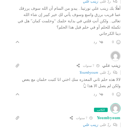
ردّ على
زينب علي
أهلًا بك زينب علي نورتينا.. يبدو من المنام أن الله سوف يرزقك
عما قريب برزق واسع وسوف يأتي لكِ خير كبير إن شاء الله
تعالى.. ولكن أنتِ قلتي في بداية حلمك “وحلمت كمان” هل في
تكملة للحلم أو في حلم قبل هذا الحلم؟
دينا الكرجاتي
رد
0
زينب علي
7 سنوات
ردّ على
Youmbyoum
لالا هذه حلم ثاني المعذره منكِ اختي انا كتبت حلمان مع بعض
ولكن لم يصل الا هذا 👆
رد
0
الكاتب
Youmbyoum
7 سنوات
ردّ على
زينب علي