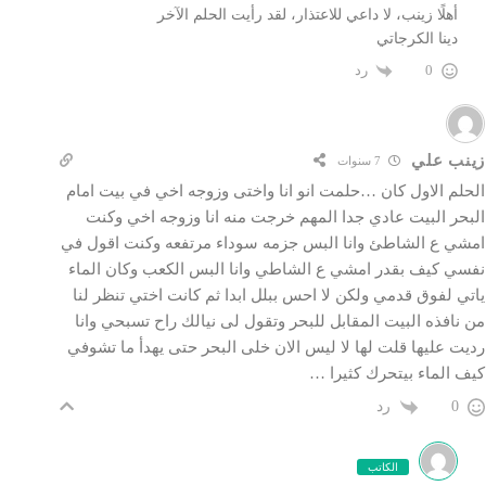
أهلًا زينب، لا داعي للاعتذار، لقد رأيت الحلم الآخر
دينا الكرجاتي
رد
0
زينب علي
7 سنوات
الحلم الاول كان …حلمت انو انا واختى وزوجه اخي في بيت امام
البحر البيت عادي جدا المهم خرجت منه انا وزوجه اخي وكنت
امشي ع الشاطئ وانا البس جزمه سوداء مرتفعه وكنت اقول في
نفسي كيف بقدر امشي ع الشاطي وانا البس الكعب وكان الماء
ياتي لفوق قدمي ولكن لا احس ببلل ابدا ثم كانت اختي تنظر لنا
من نافذه البيت المقابل للبحر وتقول لى نيالك راح تسبحي وانا
رديت عليها قلت لها لا ليس الان خلى البحر حتى يهدأ ما تشوفي
كيف الماء بيتحرك كثيرا …
رد
0
الكاتب