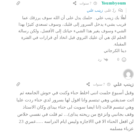
Youmbyoum
7 سنوات
ردّ على
زينب علي
أهلًا بك زينب علي.. حلمك يدل على أن الله سوف يرزقك عما
قريب بشيء يدخل السرور إلى قلبك، وسوف تسعدي كثيرًا بهذا
الشيء وسوف يغير هذا الشيء حياتك إلى الأفضل، ولكن رسالة
الحلم لكِ هي أن عليك التروي قبل اتخاذ أي قرارات في الفترة
المقبلة.
دينا الكرجاتي
رد
0
زينب علي
7 سنوات
وقبل أسبوع حلمت اننى اخلط حناء وكنت في حوش الجامعه ثم
اتت صديقتي وهي تبتسم وانا اقول لها بسرور لدي حناء ردت عليا
وهي تبتسم قالت (انا ايضا سويت لى حناء بيداى وكان الاستاذ
وقف بجانبي وانزعج من ريحته يداى)… ثم قلت في نفسي خلاص
لن افعل الحناء الا في االاجازه وليس ايام الدراسه …..عمري 23
عزباء مسلمه