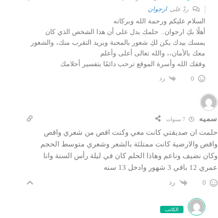
ردّ على
ارجوان
السلام عليكم ورحمة الله وبركاته
أهلًا بكِ ارجوان.. حلمك يدل على أن هذا الشخص الذي كان
يمسك بيدك يكن لكِ شعور بالمحبة ويريد التقرب منك، والشعور
معك بالأمان،، والله تعالى أعلى وأعلم
وفقك الله وأسرة الموقع ترحب دائمًا بتفسير أحلامك
رد
0
سميه
7 سنوات
حلمت ان صديقتي كانت معي وكنت اقص من شعري واقص
واقص والارضية كانت ممتلئة بالشعر وشعري متوسط الحجم
وكان نضيف وناعم وهاذا الحلم كان في ليلة رأس السنة وانا
عمري 12 باقي 3 شهور وادخل 13 سنه
رد
0
الكاتب