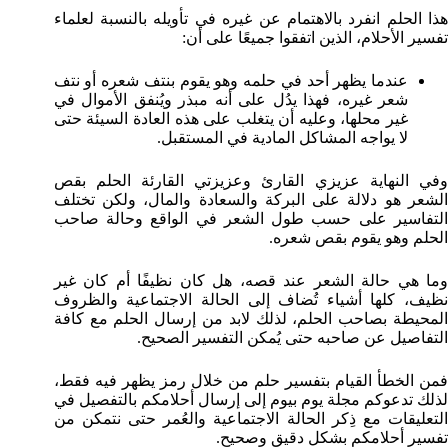
هذا الحلم انفرد بالاهتمام عن غيره في تأويله بالنسبة لعلماء
تفسير الأحلام، الذين اتفقوا جميعًا على أن:
عندما يظهر أحد في حلمه وهو يقوم بنتف شعره أو نتف
شعر غيره، فهذا يدُل على أنه مبذر ويُنفق الأموال في
غير محلها، وعليه أن يتغلب على هذه العادة السيئة حتى
لا يواجه المشاكل المادية في المستقبل.
وفي النهاية عزيزي القارئ وعزيزتي القارئة الحلم بقص
الشعر هو دلالة على البركة والسعادة والمال، ولكن تختلف
التفاسير على حسب طول الشعر في الواقع وحالة صاحب
الحلم وهو يقوم بقص شعره.
وما هي حالة الشعر عند قصه، هل كان نظيفًا أم كان غير
نظيف، كلها أشياء تُضاف إلى الحالة الاجتماعية والظروف
المحيطة بصاحب الحلم، لذلك لابد من إرسال الحلم مع كافة
التفاصيل عن صاحبه حتى يُمكن التفسير الصحيح.
فمن الخطأ القيام بتفسير حلم من خلال رمز يظهر فيه فقط،
لذلك تدعوكم مجلة يوم بيوم إلى إرسال أحلامكم بالتفصيل في
التعليقات مع ذِكر الحالة الاجتماعية والعُمر حتى نتمكن من
تفسير أحلامكم بشكل دقيق وصحيح.