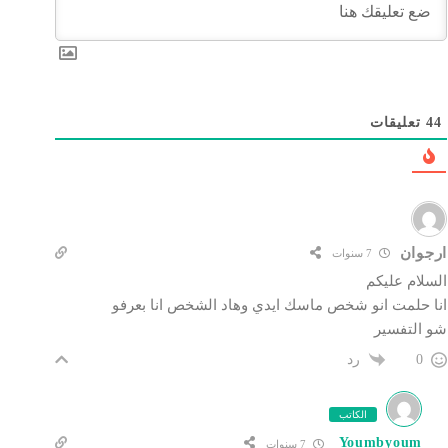
44
تعليقات
ارجوان
7 سنوات
السلام عليكم
انا حلمت انو شخص ماسك ايدي وهاد الشخص انا بعرفو
شو التفسير
رد
0
الكاتب
Youmbyoum
7 سنوات