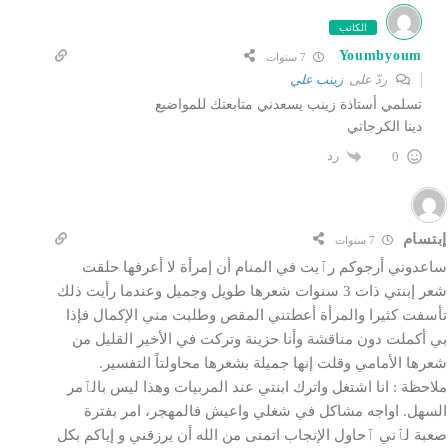
الكاتب
Youmbyoum
7 سنوات
ردّ على
زينب علي
تسلمي أستاذة زينب يسعدني متابعتك للمواضيع
دينا الكرجاتي
رد
0
إبتسام
7 سنوات
ساعدوني أرجوكم رٱيت في المنام أن إمرأة لا أعرفها حلقت
شعر إبنتي ذات 3 سنوات شعرها طويل وجميل وعندما رأيت ذلك
تأسفت كثيرا والمرأة أعطتني المقص وطلبت مني الإكمال فإذا
بي أكملت دون مناقشة وأنا حزينة وتركت في الأخير القليل من
شعرها الأمامي وقلت إنها جميلة بشعرها محاولتاً التفسير.
ملاحظة : انا اشتغل واترك ابنتي عند المربيات وهذا ليس بالٱمر
السهل. اواجه مشاكل في شغلي واعيش فالمهجر، امر بفترة
صعبة لٱني ٱحاول الإنجاب اتمنى من الله أن يرزقني و إياكم بكل