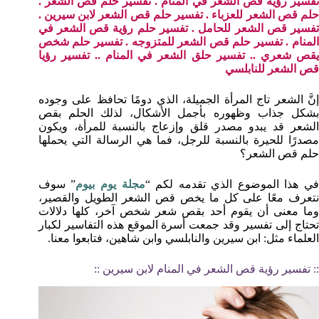
تفسير رؤية قص الشعر في المنام . تفسير حلم قص الشعر .
حلم قص الشعر للعزباء . تفسير حلم قص الشعر لابن سيرين .
تفسير قص الشعر للحامل . تفسير حلم رؤية قص الشعر في
المنام . تفسير حلم قص الشعر للمتزوجه . تفسير حلم شخص
يقص شعري .. تفسير حلق الشعر في المنام .. تفسير رؤيا
قص الشعر للنابلسي
إنَّ الشعر تاج المرأة الجميلة، الذي دومًا تحافظ على وجوده
بشكل جذاب وظهوره بأجمل الأشكال، لذلك الحلم بقص
الشعر قد يبدو مصدر قلق وإزعاج بالنسبة للمرأة، ويكون
مصدرًا للحيرة بالنسبة للرجل، فما هي الرسالة التي يحملها
حلم قص الشعر؟
ي هذا الموضوع الذي تقدمه لكم “
مجلة يوم بيوم
” سوف
نتعرف معًا على كل ما يخص قص الشعر الطويل والقصير،
وما معنى أن يقوم أحد بقص شعر شخص آخر، كلها دلالات
تحتاج إلى تفسير وقد جمعت أسرة الموقع هذه التفاسير لكبار
العلماء مثل: ابن سيرين والنابلسي وابن شاهين، فتابعوا معنا.
:: تفسير رؤية قص الشعر في المنام لابن سيرين ::