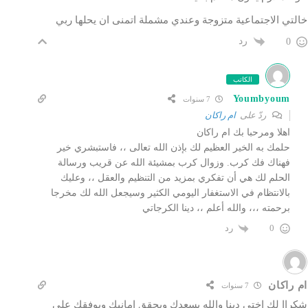
خالتي الاجتماعية متزوجة وعندي مشملة اتمنى ان يحلها ربي
رد
0
الكاتب
Youmbyoum
7 سنوات
ردّ على
ام راكان
اهلا ومرحبا بك ام راكان
حلمك به الخير العظيم لك بإذن الله تعالى ،، فاستبشري خير
فهناك فك كرب. وزوال كرب بمشيئة الله عن قريب ورسالة
الحلم لك هي أن تفكري بمزيد من التنظيم والعقل ،، وعليك
بالانتظام في الاستغفار اليومي الكثير وسيجعل الله لك مخرجا
برحمته ،،، والله أعلم ،، دينا الكرجاتي
رد
0
ام راكان
7 سنوات
شكراا لك اختي دينا والله يسعدك ويحقق امانيك ويوفقك على