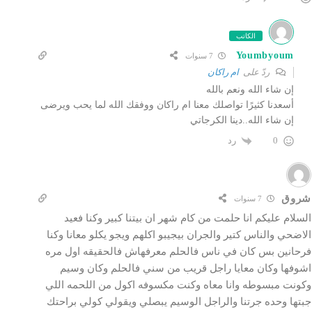
الكاتب
Youmbyoum
7 سنوات
ردّ على
ام راكان
إن شاء الله ونعم بالله
أسعدنا كثيرًا تواصلك معنا ام راكان ووفقك الله لما يحب ويرضى
إن شاء الله..دينا الكرجاتي
رد
0
شروق
7 سنوات
السلام عليكم انا حلمت من كام شهر ان بيتنا كبير وكنا فعيد
الاضحي والناس كتير والجران بيجيبو اكلهم ويجو يكلو معانا وكنا
فرحانين بس كان في ناس فالحلم معرفهاش فالحقيقه اول مره
اشوفها وكان معايا راجل قريب من سني فالحلم وكان وسيم
وكونت مبسوطه وانا معاه وكنت مكسوفه اكول من اللحمه اللي
جبتها وحده جرتنا والراجل الوسيم يبصلي ويقولي كولي براحتك