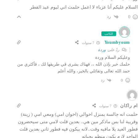
السلام عليكم أنا عزباء لا اعمل حلمت اني ليوم عيد الفطر
رد
0
الكاتب
Youmbyoum
7 سنوات
ردّ على
وردة
وعليكم السلام وردة
حلمك خير بإذن الله ،، فهناك بشرى في طريقها لك ، فأكثري من
حمد الله تعالى وتفائلي بالخير، والله أعلم
رد
0
ام راكان
7 سنوات
حلمت انه جالسة بمنزل اخوالي (اخوان امي) ومعي امي ( زينة)
وقريبة لنا بس ماذكر مين هي.. بعدين قلت لامي متى سيحضرون
فطور العيد يلا مافيه وقت..لانه بيكون فيه فطور ثاني بعدين قلت
الواحد لازم يكون منظم بحياته