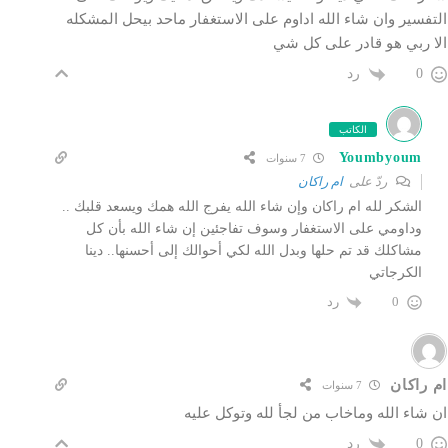
التفسير وان شاء الله اداوم على الاستغفار ماحد بيحل المشكله
الا ربي هو قادر على كل شي
رد
0
الكاتب
Youmbyoum
7 سنوات
ردّ على
ام راكان
الشكر لله ام راكان وإن شاء الله يفرج الله همك ويسعد قلبك ..
وداومي على الاستغفار وسوف تفاجئين إن شاء الله بأن كل
مشاكلك قد تم حلها وبدل الله لكي أحوالك إلى أحسنها.. دينا
الكرجاتي
رد
0
ام راكان
7 سنوات
ان شاء الله وماخاب من لجأ لله وتوكل عليه
رد
0