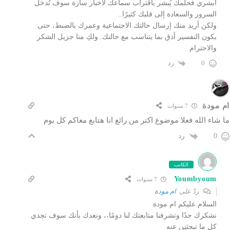
أبشري فحلمك يُبشر باقتراب سماعك لأخبار سارة سوف تُدخل
السرور والسعادة إلى قلبك كثيرًا..
ولكن أريد منك إرسال حالتك الاجتماعية وعمرك بالضبط، حتى
يكون التفسير أدق بما يتناسب مع حالتك..ولكِ منا جزيل الشكر
والاحترام
رد
0
ام مودة
7 سنوات
ما شاء الله فعلا موضوع اكتر من رائع انا هتابع معاكم كل يوم
رد
0
الكاتب
Youmbyoum
7 سنوات
ردّ على
ام مودة
السلام عليكم ام مودة
نشكرك جدًا وتشرفنا متابعتك لنا دومًا،، ونعدك بأنك سوف تجدي
كل ما تبحثين عنه