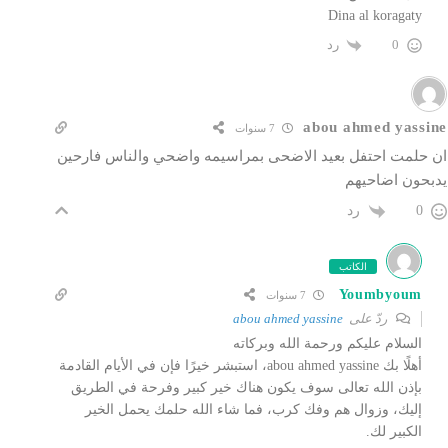
Dina al koragaty
رد
0
abou ahmed yassine
7 سنوات
ان حلمت احتفل بعيد الاضحى بمراسيمه واضحي والناس فارحين
يدبحون اضاحيهم
رد
0
الكاتب
Youmbyoum
7 سنوات
ردّ على
abou ahmed yassine
السلام عليكم ورحمة الله وبركاته
أهلًا بك abou ahmed yassine، استبشر خيرًا فإن في الأيام القادمة
بإذن الله تعالى سوف يكون هناك خير كبير وفرحة في الطريق
إليك، وزوال هم وفك كرب، فما شاء الله حلمك يحمل الخير
الكبير لك.