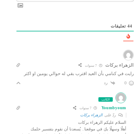
44
تعليقات
الزهراء بركات
7 سنوات
رايت في كنامي بأن العيد اقترب بقي له حوالي يومين او اكثر
رد
0
الكاتب
Youmbyoum
7 سنوات
ردّ على
الزهراء بركات
السلام عليكم الزهراء بركات
أهلًا وسهلًا بكِ في موقعنا.. يُسعدنا أن نقوم بتفسير حلمك