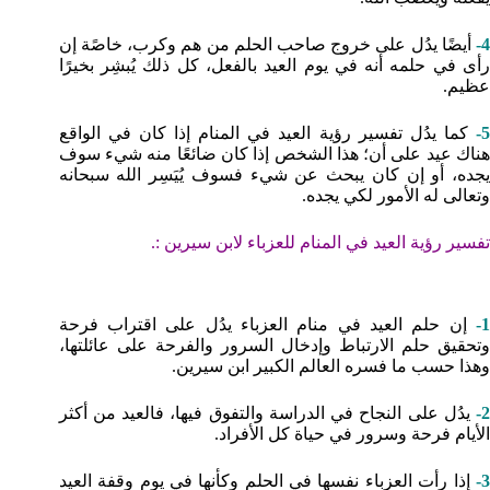
4-
أيضًا يدُل على خروج صاحب الحلم من هم وكرب، خاصًة إن
رأى في حلمه أنه في يوم العيد بالفعل، كل ذلك يُبشِر بخيرًا
عظيم.
5-
كما يدُل تفسير رؤية العيد في المنام إذا كان في الواقع
هناك عيد على أن؛ هذا الشخص إذا كان ضائعًا منه شيء سوف
يجده، أو إن كان يبحث عن شيء فسوف يُيَسِر الله سبحانه
وتعالى له الأمور لكي يجده.
تفسير رؤية العيد في المنام للعزباء لابن سيرين :.
1-
إن حلم العيد في منام العزباء يدُل على اقتراب فرحة
وتحقيق حلم الارتباط وإدخال السرور والفرحة على عائلتها،
وهذا حسب ما فسره العالم الكبير ابن سيرين.
2-
يدُل على النجاح في الدراسة والتفوق فيها، فالعيد من أكثر
الأيام فرحة وسرور في حياة كل الأفراد.
3-
إذا رأت العزباء نفسها في الحلم وكأنها في يوم وقفة العيد