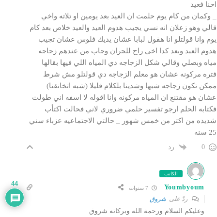
احنا فعيد
_ وكمان من كام يوم حلمت ان العيد بعد يومين او تلاته واخي
قالي وهو زعلان انه نسي يجيب هدوم العيد والعيد خلاص بعد كام
يوم وانا قولتلو انا هقول لبابا عشان يديك فلوس عشان تجيب
هدوم العيد وبعد كدا اخي راح للجران وجاب من عندهم زجاجه
مياه وبصلي وقالي شكل الزجاجه دي المياه اللي فيها بقالها
فتره مركونه عشان هو معلم الزجاجه دي قولتلو مش شرط
ممكن تكون زجاجه شبها وشدينا بلكلام قليلا (شبه اتخانقنا)
عشان هو مقتنع ان المياه مركونه وانا اقوله لا اسفه اني طولت
فكتابه الحلم ارجو تفسير حلمي ضروري لاني فحالت اكتأب
شديده من اكتر من خمس شهور _ حالتي الاجتماعيه عزباء سني
25 سنه
رد
0
الكاتب
44
Youmbyoum
7 سنوات
ردّ على
شروق
وعليكم السلام ورحمة الله وبركاته شروق