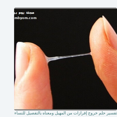
تفسير حلم خروج إفرازات من المهبل ومعناه بالتفصيل للنساء