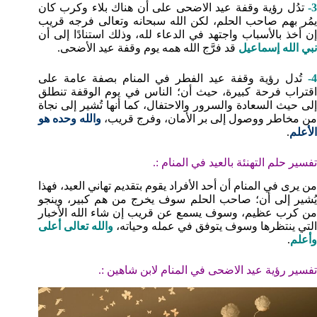
3-
تدُل رؤية وقفة عيد الاضحى على أن هناك بلاء وكرب كان
يمُر بهم صاحب الحلم، لكن الله سبحانه وتعالى فرجه قريب
إن أخذ بالأسباب واجتهد في الدعاء لله، وذلك استنادًا إلى أن
نبي الله إسماعيل
قد فرَّج الله همه يوم وقفة عيد الأضحى.
4
تُدل رؤية وقفة عيد الفطر في المنام بصفة عامة على
اقتراب فرحة كبيرة، حيث أن؛ الناس في يوم الوقفة تنطلق
إلى حيث السعادة والسرور والاحتفال، كما أنها تُشير إلى نجاة
من مخاطر ووصول إلى بر الأمان، وفرج قريب،
والله وحده هو
الأعلم
.
تفسير حلم التهنئة بالعيد في المنام :.
من يرى في المنام أن أحد الأفراد يقوم بتقديم تهاني العيد، فهذا
يُشير إلى أن؛ صاحب الحلم سوف يخرج من هم كبير، وينجو
من كرب عظيم، وسوف يسمع عن قريب إن شاء الله الأخبار
لتي ينتظرها وسوف يتوفق في عمله وحياته،
والله تعالى أعلى
وأعلم
.
تفسير رؤية عيد الاضحى في المنام لابن شاهين :.