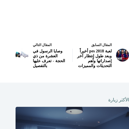
المقال السابق
المقال التالي
لعبة pes 2018 أخيراً
وصايا الرسول في
وبعد طول إنتظار آخر
العشرة من ذي
إصداراتها وأهم
الحجة - تعرف عليها
التحديثات والمميزات
بالتفصيل
الأكثر زيارة