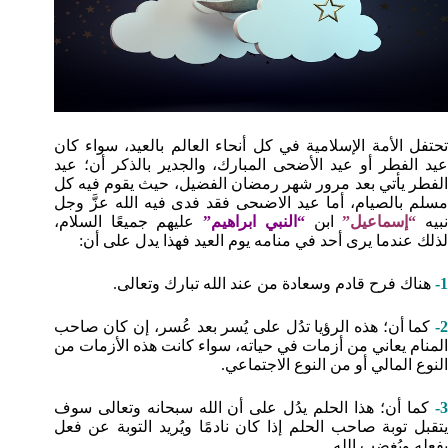
تحتفل الأمة الإسلامية في كل أنحاء العالم بالعيد، سواء كان
عيد الفطر أو عيد الأضحى المبارك، والجدير بالذكر أن؛ عيد
الفطر يأتي بعد مرور شهر رمضان الفضيل، حيث يقوم فيه كل
مسلم بالصيام، أما عيد الاضىحى فقد فدى فيه الله عزَّ وجل
بيه
“إسماعيل”
ابن
“النبي ابراهيم”
عليهم جميعًا السلام،
لذلك عندما يرى أحد في منامه يوم العيد فهذا يدل على أن:
1-
هناك فرح قادم وسعادة من عند الله تبارك وتعالى.
2-
كما أن؛ هذه الرؤيا تدُل على يُسر بعد عُسر، إن كان صاحب
المنام يعاني من أزمات في حياته، سواء كانت هذه الأزمات من
النوع المالي أو من النوع الاجتماعي.
3-
كما أن؛ هذا الحلم يدُل على أن الله سبحانه وتعالى سوف
يتقبل توبة صاحب الحلم إذا كان نادمًا ويُريد التوبة عن فعل
يفعله ويُغضب الله.