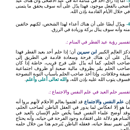
3-
أما إذا رأى أحد في منامه أنه في عيد الاضحى وأن هناك عيد
أضحى بالفعل موجود، فهذا يدُل على أنه سوف يحقق ما يتمنى
في خلال الأيام القادمة بإذن الله.
4-
ويدُل أيضًا على أن هناك أعداء لهذا الشخص، لكنهم خائفين
منه وأنه سوف ينال بركة وزيادة في الرزق.
تفسير رؤية عيد الفطر في المنام :.
ذكرَ العالِم الكبير
ابن سيرين
أن؛ إذا حلم أحد بعيد الفطر فهذا
يدُل على أن هناك فرحة وسعادة قادمة في الطريق إلى
صاحب الحلم، كما أنه يدُل على فرج قريب، خاصًة إذا كان
صاحب الحلم يمُر بظروف مالية صعبة أو ظروف اجتماعية
ضيقة وخلافات، وإذا أخذ صاحب الحلم بأسباب التوبة النصوحة
فسوف يتوب الله عليه بإذن الله، و
الله تعالى أعلى وأعلم
.
تفسير حلم العيد في علم النفس والاجتماع :.
ن
علم النفس والاجتماع
قد اهتموا بعالم الأحلام لأنهم يروا أنه
ما هو إلا انعكاس لما يدور في العقل الباطن لصاحب الحلم،
وقد أوضح علماء النفس فيما يخُص حلم الإنسان بالعيد في
المنام هو دلالة على افتقاده وجود الفرحة في حياته، وأنه يحتاج
إلى تغيير نمط حياته، فعقله الباطن يُترجم هذا من خلال حلمه
بالعيد.