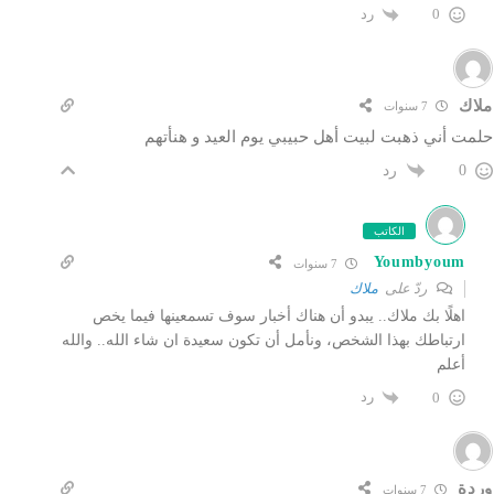
رد
0
ملاك
7 سنوات
حلمت أني ذهبت لبيت أهل حبيبي يوم العيد و هنأتهم
رد
0
الكاتب
Youmbyoum
7 سنوات
ردّ على
ملاك
اهلًا بك ملاك.. يبدو أن هناك أخبار سوف تسمعينها فيما يخص
ارتباطك بهذا الشخص، ونأمل أن تكون سعيدة ان شاء الله.. والله
أعلم
رد
0
وردة
7 سنوات