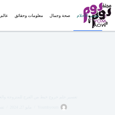
لتجاوز
لى
لمحتوى
تفسير الأحلام
صحة وجمال
معلومات وحقائق
عالم 
تفسير حلم خروج خيط من الفرج للمتزوجة والعز
Youmbyoum
مايو 27, 2024
تفس