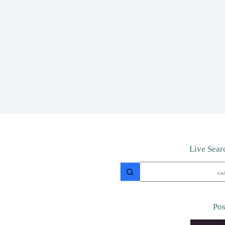
Live Sear
جد
ئج
Pos