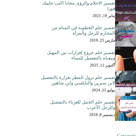
تفسير الاحلام والرؤى مجانا اكتب حلمك
فورا
يناير 19, 2025
تفسير حلم الخطوبة في المنام من
المحارم للرجل والمرأة
مارس 25, 2019
تفسير حلم خروج إفرازات من المهبل
ومعناه بالتفصيل للنساء
أكتوبر 12, 2025
تفسير حلم نزول المطر بغزارة بالتفصيل
لابن سيرين والنابلسي وابن شاهين
يوليو 22, 2024
تفسير حلم الحمل للعزباء بالتفصيل
وللرجل الأعزب
ديسمبر 8, 2018
Categori