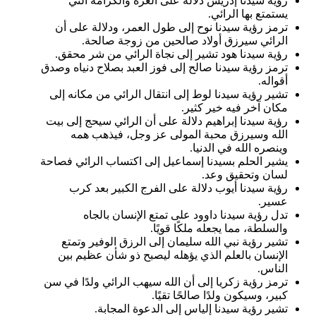
رؤية سيدنا إدريس دلالة على العزة والكرامة التي
يستمتع بها الرائي.
ترمز رؤية سيدنا نوح إلى طول العمر، ودلالة على أن
الرائي سيرزق أولاد صالحين من زوجة صالحة.
رؤية سيدنا هود تشير إلى نجاة الرائي من شر محقق.
ترمز رؤية سيدنا صالح إلى فوز العبد بصلاح دنياه وصدق
أقواله.
تشير رؤية سيدنا لوط إلى انتقال الرائي من مكانه إلى
مكان آخر فيه خير كثير.
رؤية سيدنا إبراهيم دلالة على أن الرائي سيحج إلى بيت
الله وسيرزق محبة المولى عز وجل، فيذهب همه
وينصره الله في الدنيا.
يشير الحلم بسيدنا إسماعيل إلى اكتساب الرائي فصاحة
لسان وتحقيق وعد.
رؤية سيدنا أيوب دلالة على الفرج الكبير بعد كرب
عسير.
تدل رؤية سيدنا داوود على تمتع الإنسان بالجاه
والسلطة، مما يجعله ملكًا قويًا.
تشير رؤية نبي الله سليمان إلى الرزق الوفير وتمتع
الإنسان بالعلم الذي يؤهله ليصبح ذو شأن عظيم بين
الناس.
ترمز رؤية زكريا إلى أن الله سيهب الرائي ولدًا في سن
كبير، وسيكون ولدًا صالحًا تقيًا.
تشير رؤية سيدنا إلياس إلى الدعوة المجابة.