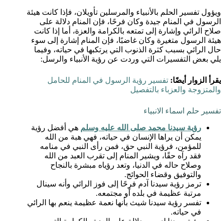
ويؤول تفسير الحلم بالأنبياء والمرسلين تأويلان، فإذا كانت هيئة
الرسول في المنام جيدة وكان فرحًا، فإن المنام دلالة على
صلاح الرائي وإشارة إلى تمتعه بالكرامة والعزة، أما إذا كانت
هيئة الرسول متغيرة وكان غاضبًا، فإن المنام إشارة إلى سوء
حال الرائي بسبب كثرة الذنوب التي يرتكبها في حياته، وفيما
يلي بعض التفسيرات التي وردت عن رؤية الأنبياء والرسل:
يقرأ الزوار أيضًا:
تفسير رؤية الرسول في المنام للحامل
والمتزوجة والعزباء بالتفصيل
تفسير حلم اسماء الانبياء
رؤية سيدنا محمد صلى الله عليه وسلم
هي أفضل رؤية
يمكن أن يراها الإنسان في حياته، فهي هبة من الله
للمؤمن، فرؤية النبي حق، فمن رأى النبي في منامه
فقد رآه حقًا، ويشير المنام إلى تقرب العبد من الله
وصلاح حاله في الدنيا، وتعد رؤياه مبشرة بالنجاح
والتوفيق وقضاء الحوائج.
ترمز رؤية سيدنا آدم فرِحًا إلى فوز الرائي وأنه سينال
مرتبة عظيمة في بلده أو مجتمعه.
تفسر رؤية سيدنا شيث بأنها نعمة عظيمة ينعم بها الرائي
في حياته.