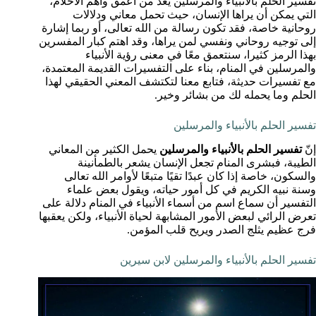
تفسير الحلم بالأنبياء والمرسلين يُعد من أعمق وأهم الاحلام،
التي يمكن أن يراها الإنسان، حيث تحمل معاني ودلالات
روحانية خاصة، فقد تكون رسالة من الله تعالى، أو ربما إشارة
إلى توجيه روحاني ونفسي لمن يراها، وقد اهتم كبار المفسرين
بهذا الرمز كثيرا، سنتعمق معًا في معنى رؤية الأنبياء
والمرسلين في المنام، بناء على التفسيرات القديمة المعتمدة،
مع تفسيرات حديثة، فتابع معنا لتكتشف المعني الحقيقي لهذا
الحلم وما يحمله لك من بشائر وخير.
تفسير الحلم بالأنبياء والمرسلين
إنّ
تفسير الحلم بالأنبياء والمرسلين
يحمل الكثير من المعاني
الطيبة، فبشرى المنام تجعل الإنسان يشعر بالطمأنينة
والسكون، خاصة إذا كان عبدًا تقيًا متبعًا لأوامر الله تعالى
وسنة نبيه الكريم في كل أمور حياته، ويقول بعض علماء
التفسير أن سماع اسم من أسماء الأنبياء في المنام دلالة على
تعرض الرائي لبعض الأمور المشابهة لحياة الأنبياء، ولكن يعقبها
فرج عظيم يثلج الصدر ويريح قلب المؤمن.
تفسير الحلم بالأنبياء والمرسلين لابن سيرين