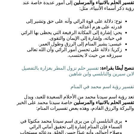
تفسير الحلم بالانبياء والمرسلين
إلى أمور عديدة خاصة عند
رؤية ذكر أسماء الأنبياء، مثل:
نوح: دلالة على قوة الرائي وأنه على حق وتشير إلى
قدرته على هزم أعدائه.
يحي: إشارة إلى المكانة الرفيعة التي يحظى بها الرائي
في حياته، وإشارة إلى الإيمان والتقوى.
عيسى: يشير المنام إلى الرزق وطول العمر.
زكريا: دلالة على تحسن أمور الرائي وأن الله تعالى
سيرزقه من حيث لا يحتسب.
ننصح أيضًا بقراءة:
تفسير حلم نزول المطر بغزارة بالتفصيل
لابن سيرين والنابلسي وابن شاهين
تفسير رؤية اسم محمد في المنام
تعد رؤية اسم سيدنا محمد من الأحلام السعيدة للعبد، ويدل
تفسير الحلم بالانبياء والمرسلين
خاصة سيدنا محمد على الخير
والبركة والرزق القادم، وهذه بعض تفسيرات المنام:
يرى النابلسي أن من يرى اسم سيدنا محمد مكتوبًا في
السماء فإن المنام إشارة إلى تحقيق أماني الرائي
وصلاح أحواله، وأنه عبدًا حسن الخلق ودعائه مستجاب